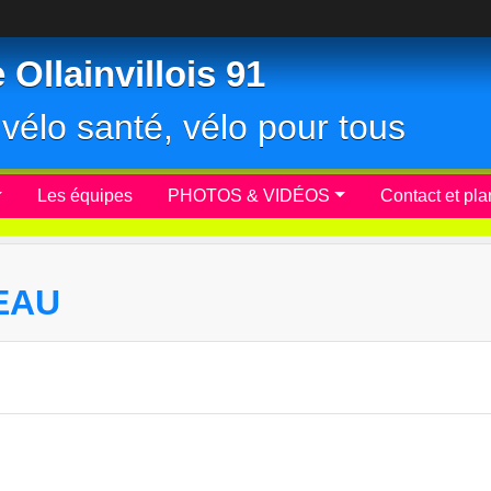
Ollainvillois 91
r, vélo santé, vélo pour tous
Les équipes
PHOTOS & VIDÉOS
Contact et pla
EAU