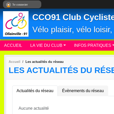
Panneau de gestion des cookies
Se connecter
CCO91 Club Cycliste 
Vélo plaisir, vélo loisi
ACCUEIL
LA VIE DU CLUB
INFOS PRATIQUES
Accueil
Les actualités du réseau
LES ACTUALITÉS DU RÉS
Actualités du réseau
Évènements du réseau
Aucune actualité