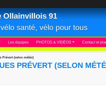
Ollainvillois 91
r, vélo santé, vélo pour tous
Les équipes
PHOTOS & VIDÉOS
Contact et pla
 Prévert (selon météo)
UES PRÉVERT (SELON MÉTÉ