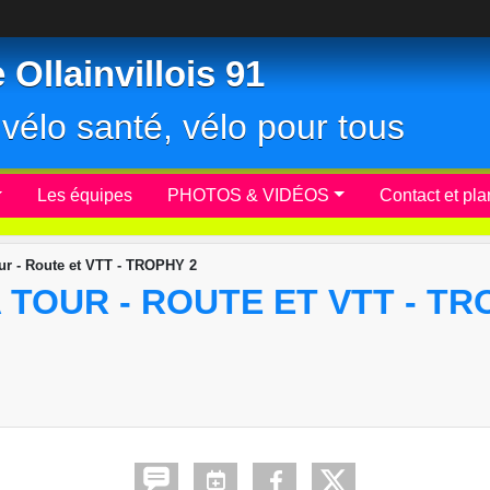
Ollainvillois 91
r, vélo santé, vélo pour tous
Les équipes
PHOTOS & VIDÉOS
Contact et pla
ur - Route et VTT - TROPHY 2
TOUR - ROUTE ET VTT - TR