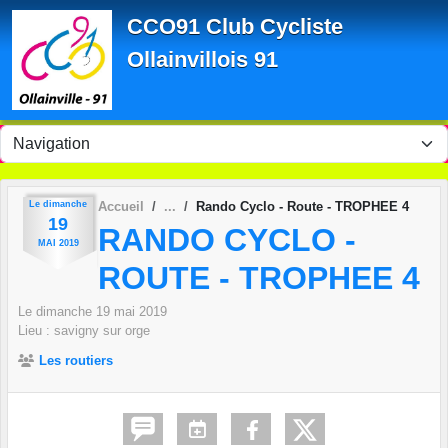
Panneau de gestion des cookies
CCO91 Club Cycliste
Ollainvillois 91
Le
dimanche
Accueil
Rando Cyclo - Route - TROPHEE 4
19
RANDO CYCLO -
MAI
2019
ROUTE - TROPHEE 4
Le
dimanche
19
mai
2019
Lieu :
savigny sur orge
Les routiers