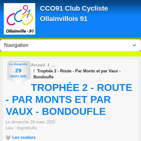
Panneau de gestion des cookies
CCO91 Club Cycliste
Ollainvillois 91
Le
dimanche
Accueil
29
Trophée 2 - Route - Par Monts et par Vaux -
Bondoufle
MARS
2020
TROPHÉE 2 - ROUTE
- PAR MONTS ET PAR
VAUX - BONDOUFLE
Le
dimanche
29
mars
2020
Lieu :
bopndoufle
Les routiers