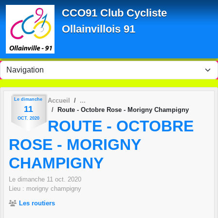
Panneau de gestion des cookies
CCO91 Club Cycliste
Ollainvillois 91
Le
dimanche
Accueil
11
Route - Octobre Rose - Morigny Champigny
OCT.
2020
ROUTE - OCTOBRE
ROSE - MORIGNY
CHAMPIGNY
Le
dimanche
11
oct.
2020
Lieu :
morigny champigny
Les routiers