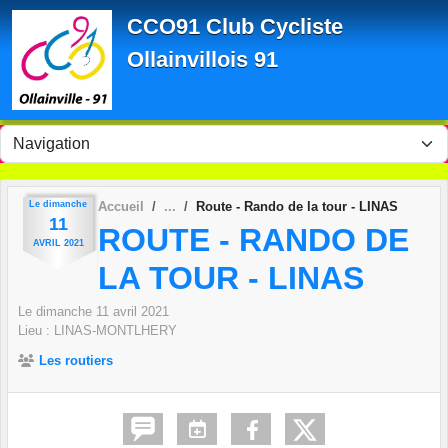
Panneau de gestion des cookies
CCO91 Club Cycliste
Ollainvillois 91
Le
dimanche
Accueil
Route - Rando de la tour - LINAS
11
ROUTE - RANDO DE
AVRIL
2021
LA TOUR - LINAS
Le
dimanche
11
avril
2021
Lieu :
LINAS-MONTLHERY
Les routiers