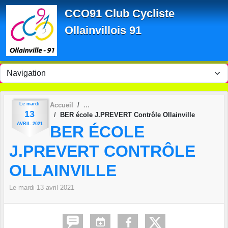
Panneau de gestion des cookies
CCO91 Club Cycliste
Ollainvillois 91
Le
mardi
Accueil
13
BER école J.PREVERT Contrôle Ollainville
AVRIL
2021
BER ÉCOLE
J.PREVERT CONTRÔLE
OLLAINVILLE
Le
mardi
13
avril
2021