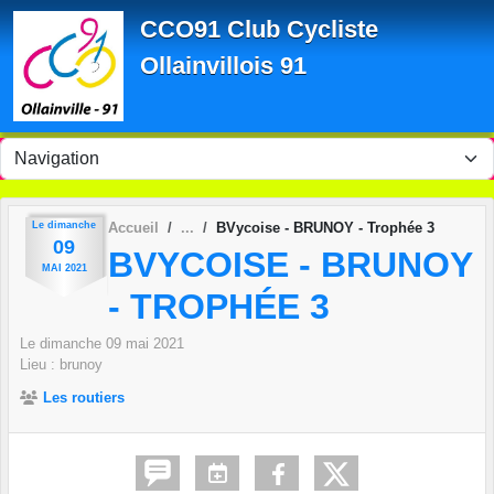
Panneau de gestion des cookies
CCO91 Club Cycliste
Ollainvillois 91
Le
dimanche
Accueil
BVycoise - BRUNOY - Trophée 3
09
BVYCOISE - BRUNOY
MAI
2021
- TROPHÉE 3
Le
dimanche
09
mai
2021
Lieu :
brunoy
Les routiers