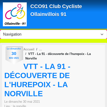
Panneau de gestion des cookies
CCO91 Club Cycliste
Ollainvillois 91
Le
dimanche
Accueil
30
VTT - La 91 - découverte de l'hurepoix - La
Norville
MAI
2021
VTT - LA 91 -
DÉCOUVERTE DE
L'HUREPOIX - LA
NORVILLE
Le
dimanche
30
mai
2021
Lieu :
la norville