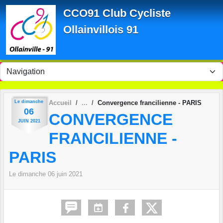
Panneau de gestion des cookies
CCO91 Club Cycliste
Ollainvillois 91
Le
dimanche
Accueil
Convergence francilienne - PARIS
06
CONVERGENCE
JUIN
2021
FRANCILIENNE -
PARIS
Le
dimanche
06
juin
2021