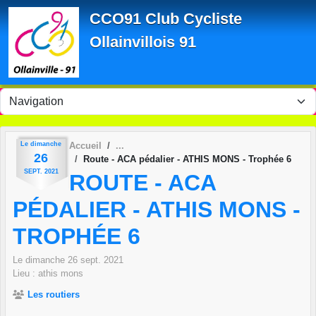
Panneau de gestion des cookies
CCO91 Club Cycliste
Ollainvillois 91
Le
dimanche
Accueil
26
Route - ACA pédalier - ATHIS MONS - Trophée 6
SEPT.
2021
ROUTE - ACA
PÉDALIER - ATHIS MONS -
TROPHÉE 6
Le
dimanche
26
sept.
2021
Lieu :
athis mons
Les routiers