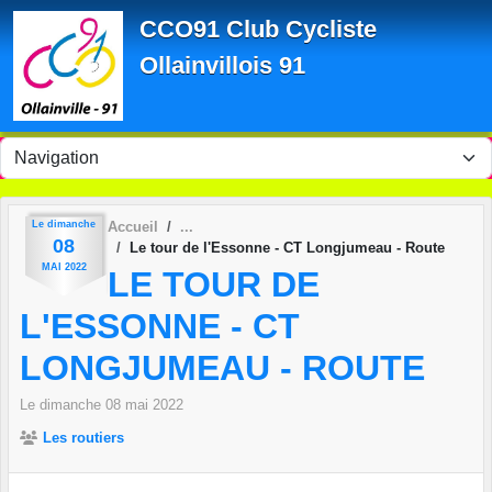
Panneau de gestion des cookies
CCO91 Club Cycliste
Ollainvillois 91
Le
dimanche
Accueil
08
Le tour de l'Essonne - CT Longjumeau - Route
MAI
2022
LE TOUR DE
L'ESSONNE - CT
LONGJUMEAU - ROUTE
Le
dimanche
08
mai
2022
Les routiers