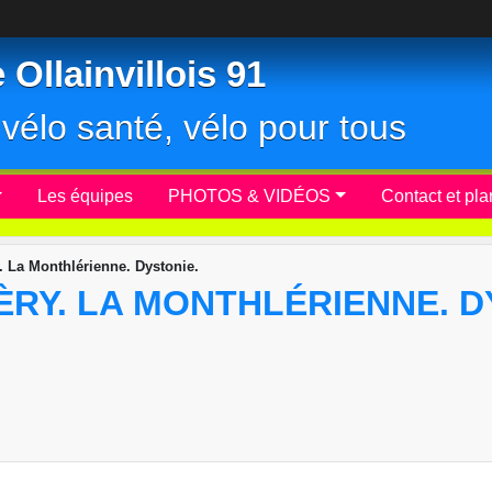
Ollainvillois 91
r, vélo santé, vélo pour tous
Les équipes
PHOTOS & VIDÉOS
Contact et pla
. La Monthlérienne. Dystonie.
RY. LA MONTHLÉRIENNE. D