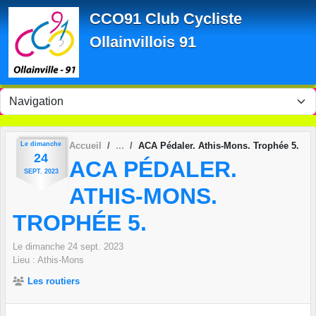
Panneau de gestion des cookies
CCO91 Club Cycliste
Ollainvillois 91
Le
dimanche
Accueil
ACA Pédaler. Athis-Mons. Trophée 5.
24
ACA PÉDALER.
SEPT.
2023
ATHIS-MONS.
TROPHÉE 5.
Le
dimanche
24
sept.
2023
Lieu :
Athis-Mons
Les routiers