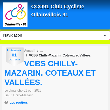
Panneau de gestion des cookies
CCO91 Club Cycliste
Ollainvillois 91
Le
dimanche
Accueil
01
VCBS Chilly-Mazarin. Coteaux et Vallées.
OCT.
2023
VCBS CHILLY-
MAZARIN. COTEAUX ET
VALLÉES.
Le
dimanche
01
oct.
2023
Lieu :
Chilly-Mazarin
Les routiers