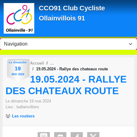
Panneau de gestion des cookies
CCO91 Club Cycliste
Ollainvillois 91
Le
dimanche
Accueil
19
19.05.2024 - Rallye des chateaux route
MAI
2024
19.05.2024 - RALLYE
DES CHATEAUX ROUTE
Le
dimanche
19
mai
2024
Lieu :
ballainvilliers
Les routiers