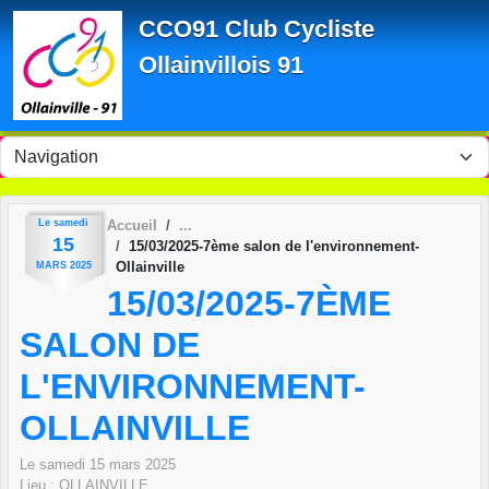
Panneau de gestion des cookies
CCO91 Club Cycliste
Ollainvillois 91
Le
samedi
Accueil
15
15/03/2025-7ème salon de l'environnement-
Ollainville
MARS
2025
15/03/2025-7ÈME
SALON DE
L'ENVIRONNEMENT-
OLLAINVILLE
Le
samedi
15
mars
2025
Lieu :
OLLAINVILLE