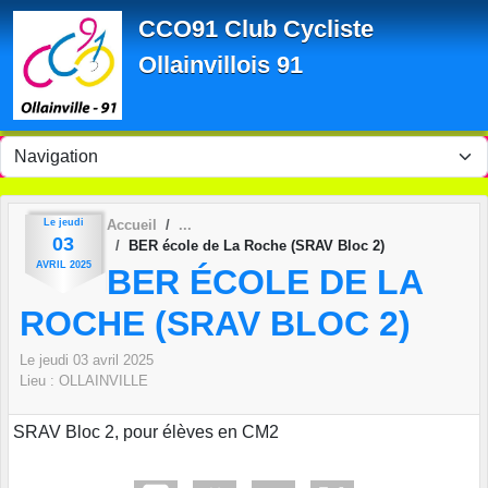
Panneau de gestion des cookies
CCO91 Club Cycliste
Ollainvillois 91
Le
jeudi
Accueil
03
BER école de La Roche (SRAV Bloc 2)
AVRIL
2025
BER ÉCOLE DE LA
ROCHE (SRAV BLOC 2)
Le
jeudi
03
avril
2025
Lieu :
OLLAINVILLE
SRAV Bloc 2, pour élèves en CM2