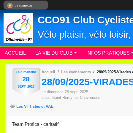
Panneau de gestion des cookies
Se connecter
CCO91 Club Cycliste 
Vélo plaisir, vélo loisi
ACCUEIL
LA VIE DU CLUB
INFOS PRATIQUES
Accueil
Les évènements
28/09/2025-Virades 
Le
dimanche
28
28/09/2025-VIRADE
SEPT.
2025
Le
dimanche
28
sept.
2025
Lieu :
Saint Remy les Chevreuses
Les VTTistes et VAE
Team Profica - caritatif