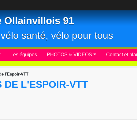
Ollainvillois 91
r, vélo santé, vélo pour tous
Les équipes
PHOTOS & VIDÉOS
Contact et pla
de l'Espoir-VTT
S DE L'ESPOIR-VTT