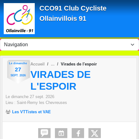
Panneau de gestion des cookies
CCO91 Club Cycliste
Ollainvillois 91
Le
dimanche
Accueil
Virades de l'espoir
27
VIRADES DE
SEPT.
2026
L'ESPOIR
Le
dimanche
27
sept.
2026
Lieu :
Saint-Remy les Chevreuses
Les VTTistes et VAE