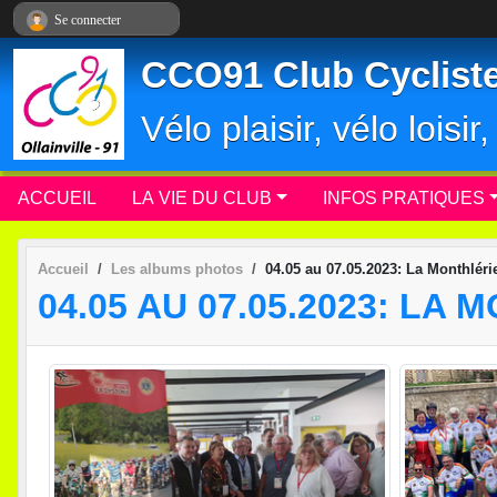
Panneau de gestion des cookies
Se connecter
CCO91 Club Cycliste 
Vélo plaisir, vélo loisi
ACCUEIL
LA VIE DU CLUB
INFOS PRATIQUES
Accueil
Les albums photos
04.05 au 07.05.2023: La Monthlér
04.05 AU 07.05.2023: LA