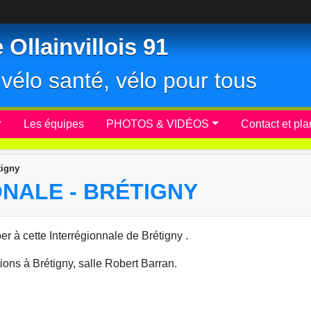
Ollainvillois 91
r, vélo santé, vélo pour tous
Les équipes
PHOTOS & VIDÉOS
Contact et pla
tigny
IONALE - BRÉTIGNY
per à cette Interrégionnale de Brétigny .
ions à Brétigny, salle Robert Barran.