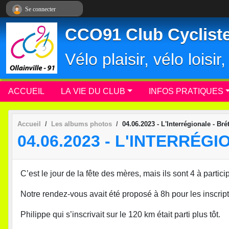
Panneau de gestion des cookies
Se connecter
CCO91 Club Cycliste 
Vélo plaisir, vélo loisi
ACCUEIL
LA VIE DU CLUB
INFOS PRATIQUES
Accueil
Les albums photos
04.06.2023 - L'Interrégionale - Bré
04.06.2023 - L'INTERRÉG
C’est le jour de la fête des mères, mais ils sont 4 à partici
Notre rendez-vous avait été proposé à 8h pour les inscript
Philippe qui s’inscrivait sur le 120 km était parti plus tôt.