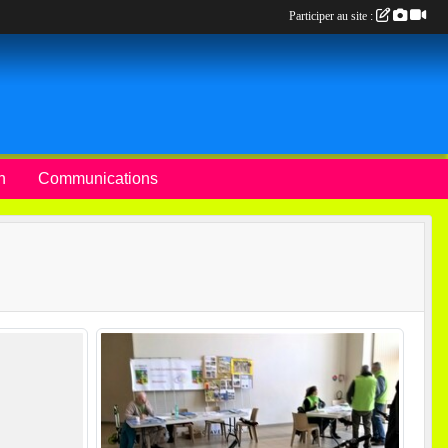
Participer au site :
n
Communications