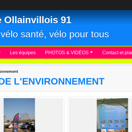
Ollainvillois 91
r, vélo santé, vélo pour tous
Les équipes
PHOTOS & VIDÉOS
Contact et pla
ironnement
N DE L'ENVIRONNEMENT