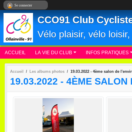
Panneau de gestion des cookies
Se connecter
CCO91 Club Cycliste 
Vélo plaisir, vélo loisi
ACCUEIL
LA VIE DU CLUB
INFOS PRATIQUES
Accueil
Les albums photos
19.03.2022 - 4ème salon de l'env
19.03.2022 - 4ÈME SALO