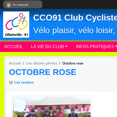
Panneau de gestion des cookies
Se connecter
CCO91 Club Cycliste 
Vélo plaisir, vélo loisi
ACCUEIL
LA VIE DU CLUB
INFOS PRATIQUES
Accueil
Les albums photos
Octobre rose
OCTOBRE ROSE
Les routiers